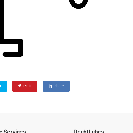
t
Pin it
Share
e Services
Rechtliches