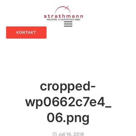
KONTAKT
cropped-
wp0662c7e4_
06.png
Juli 16, 2018