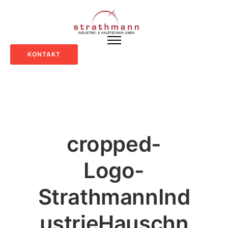
KONTAKT
cropped-
Logo-
StrathmannInd
ustrieHauschn